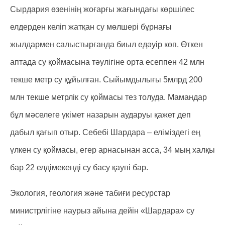
Сырдария өзенінің жоғарғы жағындағы көршілес
елдерден келіп жатқан су мөлшері бұрнағы
жылдармен салыстырғанда биыл едәуір көп. Өткен
аптада су қоймасына тәулігіне орта есеппен 42 млн
текше метр су құйылған. Сыйымдылығы 5млрд 200
млн текше метрлік су қоймасы тез толуда. Мамандар
бұл мәселеге үкімет назарын аударуы қажет деп
дабыл қағып отыр. Себебі Шардара – еліміздегі ең
үлкен су қоймасы, егер арнасынан асса, 34 мың халқы
бар 22 елдімекенді су басу қаупі бар.
Экология, геология және табиғи ресурстар
министрлігіне наурыз айына дейін «Шардара» су