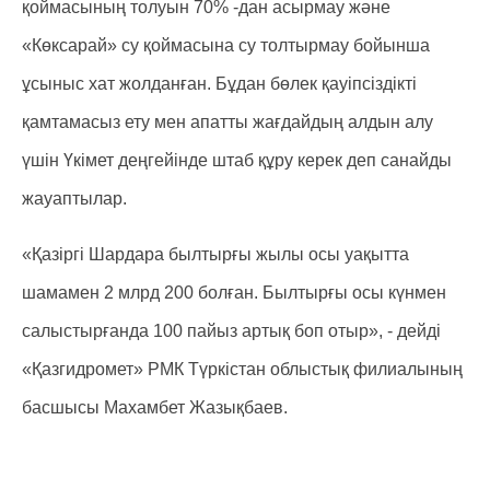
қоймасының толуын 70% -дан асырмау және
«Көксарай» су қоймасына су толтырмау бойынша
ұсыныс хат жолданған. Бұдан бөлек қауіпсіздікті
қамтамасыз ету мен апатты жағдайдың алдын алу
үшін Үкімет деңгейінде штаб құру керек деп санайды
жауаптылар.
«Қазіргі Шардара былтырғы жылы осы уақытта
шамамен 2 млрд 200 болған. Былтырғы осы күнмен
салыстырғанда 100 пайыз артық боп отыр», - дейді
«Қазгидромет» РМК Түркістан облыстық филиалының
басшысы Махамбет Жазықбаев.