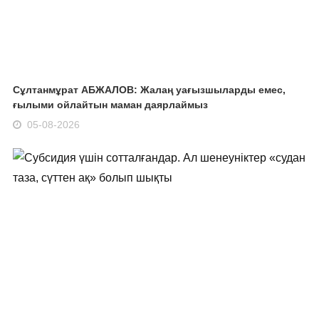
Сұлтанмұрат АБЖАЛОВ: Жалаң уағызшыларды емес,
ғылыми ойлайтын маман даярлаймыз
05-08-2026