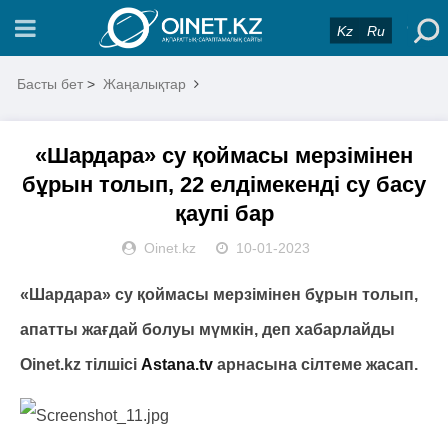
Kz
Ru
Басты бет
>
Жаңалықтар
«Шардара» су қоймасы мерзімінен
бұрын толып, 22 елдімекенді су басу
қаупі бар
Oinet.kz
10-01-2023
«Шардара» су қоймасы мерзімінен бұрын толып,
апатты жағдай болуы мүмкін, деп хабарлайды
Oinet.kz тілшісі
Astana.tv
арнасына сілтеме жасап.