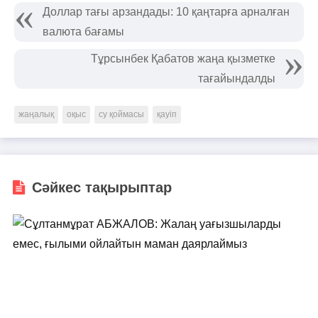
Доллар тағы арзандады: 10 қаңтарға арналған
валюта бағамы
Тұрсынбек Қабатов жаңа қызметке
тағайындалды
жаңалық
оқыс
су қоймасы
қауіп
Сәйкес тақырыптар