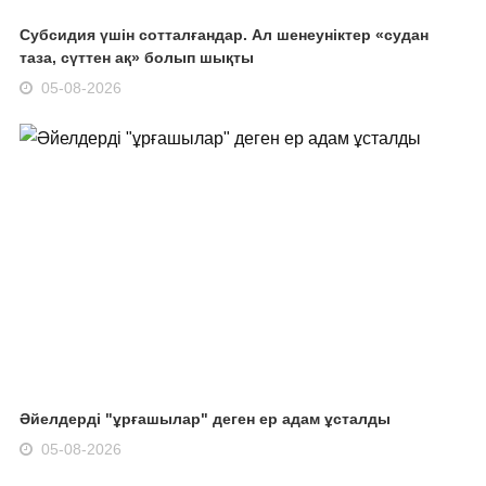
Субсидия үшін сотталғандар. Ал шенеуніктер «судан
таза, сүттен ақ» болып шықты
05-08-2026
Әйелдерді "ұрғашылар" деген ер адам ұсталды
05-08-2026