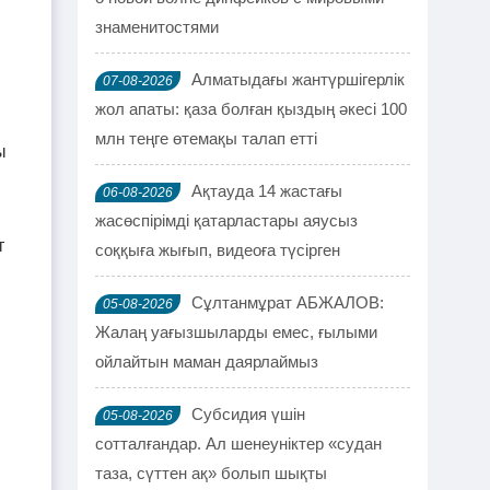
знаменитостями
Алматыдағы жантүршігерлік
07-08-2026
жол апаты: қаза болған қыздың әкесі 100
млн теңге өтемақы талап етті
ы
Ақтауда 14 жастағы
06-08-2026
жасөспірімді қатарластары аяусыз
т
соққыға жығып, видеоға түсірген
Сұлтанмұрат АБЖАЛОВ:
05-08-2026
Жалаң уағызшыларды емес, ғылыми
ойлайтын маман даярлаймыз
Субсидия үшін
05-08-2026
сотталғандар. Ал шенеуніктер «судан
таза, сүттен ақ» болып шықты