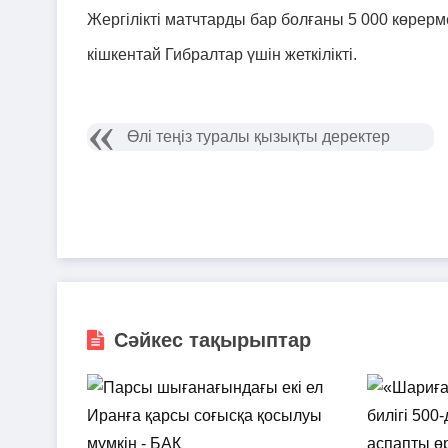
Жергілікті матчтарды бар болғаны 5 000 көрерм
кішкентай Гибралтар үшін жеткілікті.
Өлі теңіз туралы қызықты деректер
Сәйкес тақырыптар