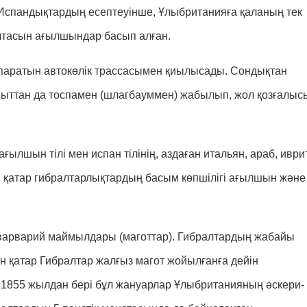
 Испандықтардың есептеуінше, Ұлыбританияға қаланың тек
 қылтасын ағылшындар басып алған.
апаратын автокөлік трассасымен қиылысады. Сондықтан
ағыттан да тоспамен (шлагбауммен) жабылып, жол қозғалыс
 ағылшын тілі мен испан тілінің, аздаған итальян, араб, иври
ен қатар гибралтарлықтардың басым көпшілігі ағылшын және
 – варварий маймылдары (маготтар). Гибралтардың жабайы
ен қатар Гибралтар жалғыз магот жойылғанға дейін
. 1855 жылдан бері бұл жануарлар Ұлыбританияның әскери-