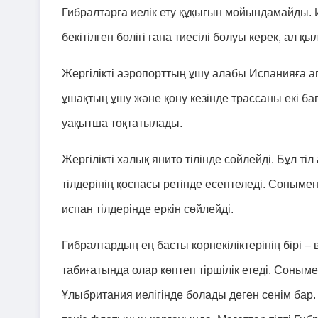
Гибралтарға иелік ету құқығын мойындамайды.
бекітілген бөлігі ғана тиесілі болуы керек, ал
Жергілікті аэропорттың ұшу алабы Испанияға 
ұшақтың ұшу және қону кезінде трассаны екі б
уақытша тоқтатылады.
Жергілікті халық янито тілінде сөйлейді. Бұл тіл
тілдерінің қоспасы ретінде есептеледі. Соным
испан тілдерінде еркін сөйлейді.
Гибралтардың ең басты көрнекіліктерінің бірі
табиғатында олар көптеп тіршілік етеді. Соным
Ұлыбритания иелігінде болады деген сенім бар