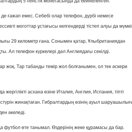
ралтардың 5 пенстік монетасында да бейнеленген.
і де ғажап емес. Себебі олар телефон, дүрбі немесе
ссивті моготтар ұстағысы келгендерді тістеп алуы да мүмкі
ғы 29 километр ғана. Сонымен қатар, Ұлыбританиядан
. Ал телефон күркелері дәл Англиядағы секілді.
р жоқ. Тар табанды темір жол болғанымен, ол тек әскери
да жергілікті асхана өзіне Италия, Англия, Испания, тіпті
дәстүрін жинақтаған. Гибралтардың өзінің ауыл шаруашылығ
ден әкеледі.
 футбол өте танымал. Өздерінің жеке құрамасы да бар.