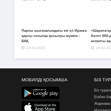
Парсы шығанағындағы екі ел Иранға
«Шариғатқа
қарсы соғысқа қосылуы мүмкін -
билігі 500
БАҚ
аспапты өр
24-03-2026
19-02-20
МОБИЛДІ ҚОСЫМША
БІЗ ТУ
Біз турал
Бізбен б
Жарнама
Материал