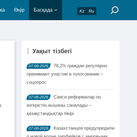
ка
Өңір
Басқада
Kz
Ru
Уақыт тізбегі
78,2% граждан регулярно
07-08-2026
принимают участие в голосовании –
соцопрос
е
Саяси реформалар оң
07-08-2026
өзгерістің нышаны саналады –
.
қазақстандықтар пікірі
Казахстанцев предупредили
07-08-2026
о новой волне дипфейков с мировыми