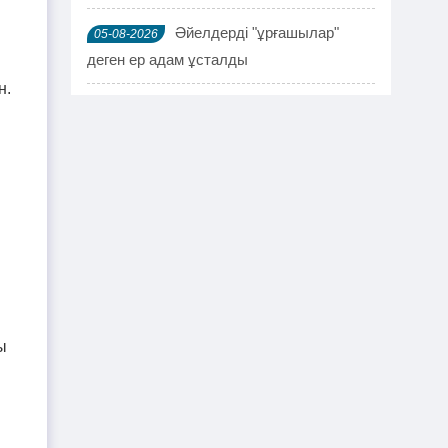
Әйелдерді "ұрғашылар"
05-08-2026
деген ер адам ұсталды
н.
ҰҚК 114 адамды ұстады
04-08-2026
Шымкентте мефедронның ірі
03-08-2026
партиясы тәркіленді: ерлі-зайыпты
ұсталды
Шалқардың бұрынғы әкім
02-08-2026
ақталып шығу үшін алаяққа 4 миллион
теңге берген
ы
Қазақстандық азамат
01-08-2026
журналист Лұқпан Ахмедияровты жала
жапқаны үшін жауапқа тартуды талап
етті