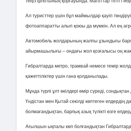
теңіз флотының қорғауында. Маготтар тіпті Гиб
Ал туристтер үшін бұл маймылдар қауіп төндіру
фотоаппаратты алып қоюы да мүмкін. Ал ең агре
Автомобиль жолдарының жалпы ұзындығы барлы
айырмашылығы – ондағы жол қозғалысы оң жақты
Гибралтарда метро, трамвай немесе темір жолда
қажеттіліктер үшін ғана қолданылады.
Мұнда түрлі ұлт өкілдері өмір сүреді, сондықтан 
Үндістан мен Қытай секілді көптеген елдердің 
болмағандықтан, барлық азық түлікті өзге елдер
Ағылшын ықпалы көп болғандықтан Гибралтарда