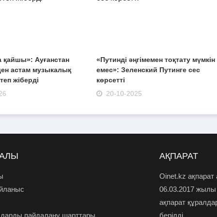
 қайшы»: Ауғанстан
«Путинді әңгімемен тоқтату мүмкін
-ден астам музыкалық
емес»: Зеленский Путинге сес
теп жіберді
көрсетті
26
20-10-2025
РАЛЫ
АҚПАРАТ
ы
Oinet.kz ақпарат
айланыс
06.03.2017 жылы
ақпарат құралда
дарды пайдалану шарттары
берілді.