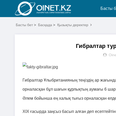
Басты б
Басты бет
>
Басқада
>
Қызықты деректер
Гибралтар ту
Oine
Гибралтар Ұлыбританияның теңіздің ар жағында
орналасқан бұл шағын құрлықтың аумағы 6 шарш
Әлем бойынша ең халық тығыз орналасқан елде
XIX ғасырда заңсыз басып алған деп есептейт