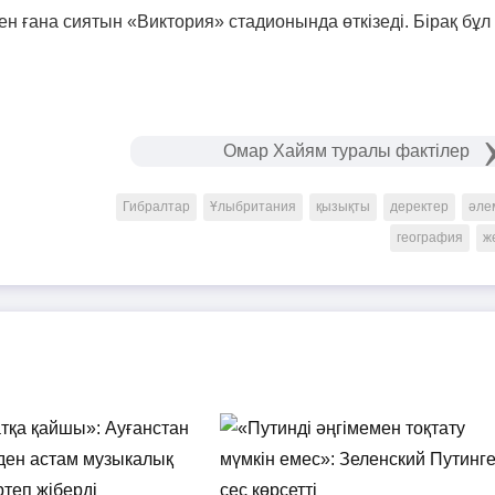
ен ғана сиятын «Виктория» стадионында өткізеді. Бірақ бұл
Омар Хайям туралы фактілер
Гибралтар
Ұлыбритания
қызықты
деректер
әле
география
ж