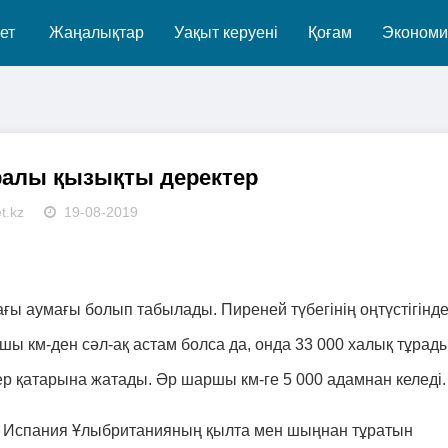
ет
Жаңалықтар
Уақыт керуені
Қоғам
Экономи
ралы қызықты деректер
t.kz
19-08-2019
ғы аумағы болып табылады. Пиреней түбегінің оңтүстігінд
ы км-ден сәл-ақ астам болса да, онда 33 000 халық тұрады
р қатарына жатады. Әр шаршы км-ге 5 000 адамнан келеді.
ін Испания Ұлыбританияның қылта мен шыңнан тұратын