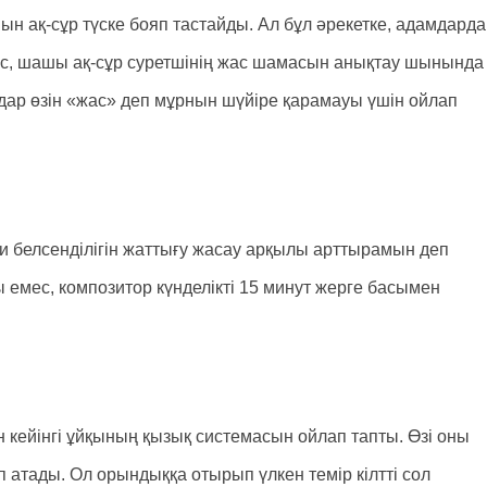
н ақ-сұр түске бояп тастайды. Ал бұл әрекетке, адамдарда
жас, шашы ақ-сұр суретшінің жас шамасын анықтау шынында
мдар өзін «жас» деп мұрнын шүйіре қарамауы үшін ойлап
и белсенділігін жаттығу жасау арқылы арттырамын деп
 емес, композитор күнделікті 15 минут жерге басымен
ен кейінгі ұйқының қызық системасын ойлап тапты. Өзі оны
еп атады. Ол орындыққа отырып үлкен темір кілтті сол