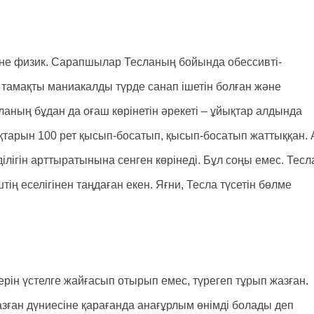
не физик. Сарапшылар Тесланың бойында обессивті-
тамақты маниакалды түрде санап ішетін болған және
есланың бұдан да оғаш көрінетін әрекеті – ұйықтар алдында
ақтарын 100 рет қысып-босатып, қысып-босатып жаттыққан. 
лігін арттыратынына сенген көрінеді. Бұл соңы емес. Тесл
штің еселігінен таңдаған екен. Яғни, Тесла түсетін бөлме
рін үстелге жайғасып отырып емес, түрегеп тұрып жазған.
зған дүниесіне қарағанда анағұрлым өнімді болады деп