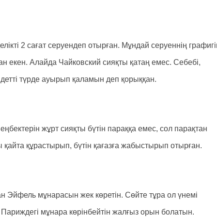
лікті 2 сағат серуендеп отырған. Мұндай серуеннің графигі
ан екен. Алайда Чайковский сияқты қатаң емес. Себебі,
індетті түрде ауырып қаламын деп қорыққан.
ңбектерін жұрт сияқты бүтін параққа емес, сол парақтан
 қайта құрастырып, бүтін қағазға жабыстырып отырған.
 Эйфель мұнарасын жек көретін. Сөйте тұра ол үнемі
ол Париждегі мұнара көрінбейтін жалғыз орын болатын.