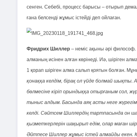
сенген. Себебі, процесс барысы – отырып дема
ғана белсенді жұмыс істейді деп ойлаған.
Фридрих Шиллер
– неміс ақыны әрі философ.
алманың исінен алған көрінеді. Иә, шіріген алм
1 қорап шіріген алма салып қоятын болған. Мұ
қонаққа келдім, бірақ ол үйде болмай шықты. 
бөлмесіне кіріп орындыққа отырғаным сол, жү
тыныс алдым. Басында аяқ асты неге жүрегім 
келді. Сөйтсем Шиллердің тартпасында он ша
қызметкерлерін шақырып едім, олар маған ші
Әйтпесе Шиллер жұмыс істей алмайды екен. Ке