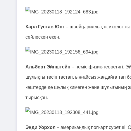
Карл Густав Юнг
– швейцариялық психолог жә
сөйлескен екен.
Альберт Эйнштейн
– неміс физик-теоретигі. 
шұлықты тесіп тастап, ыңғайсыз жағдайға тап бо
кештерде де шұлық кимеген және шұлығының жоқ
тырысқан.
Энди Уорхол
– американдық поп-арт суретші. О