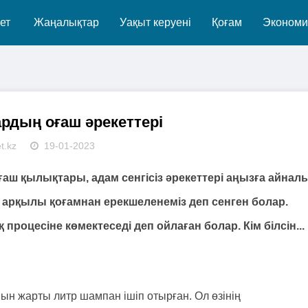
ет
Жаңалықтар
Уақыт керуені
Қоғам
Экономи
рдың оғаш әрекеттері
t.kz
19-01-2023
аш қылықтары, адам сенгісіз әрекеттері аңызға айнал
у арқылы қоғамнан ерекшеленеміз деп сенген болар.
оцесіне көмектеседі деп ойлаған болар. Кім білсін...
н жарты литр шампан ішіп отырған. Ол өзінің