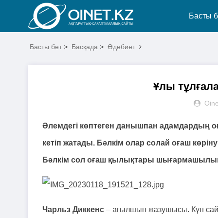
Басты б
Басты бет
>
Басқада
>
Әдебиет
Ұлы тұлғала
Oine
Әлемдегі көптеген данышпан адамдардың оғ
кетіп жатады. Бәлкім олар солай оғаш көрін
Бәлкім сол оғаш қылықтары шығармашылық пр
Чарльз Диккенс
– ағылшын жазушысы. Күн сайы