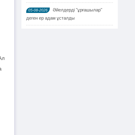
Әйелдерді "ұрғашылар"
05-08-2026
деген ер адам ұсталды
ҰҚК 114 адамды ұстады
04-08-2026
Шымкентте мефедронның ірі
03-08-2026
партиясы тәркіленді: ерлі-зайыпты
Ал
ұсталды
а
Шалқардың бұрынғы әкім
02-08-2026
ақталып шығу үшін алаяққа 4 миллион
теңге берген
Қазақстандық азамат
01-08-2026
журналист Лұқпан Ахмедияровты жала
жапқаны үшін жауапқа тартуды талап
етті