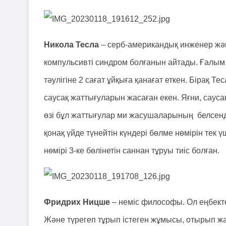
Никола Тесла
– серб-американдық инженер жә
компульсивті синдром болғанын айтады. Ғалым 
тәулігіне 2 сағат ұйқыға қанағат еткен. Бірақ Т
саусақ жаттығуларын жасаған екен. Яғни, саус
өзі бұл жаттығулар ми жасушаларының белсенді
қонақ үйде түнейтін күндері бөлме нөмірін тек ү
нөмірі 3-ке бөлінетін саннан тұруы тиіс болған.
Фридрих Ницше
– неміс философы. Ол еңбекте
Және түрегеп тұрып істеген жұмысы, отырып жа