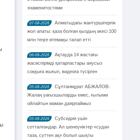
знаменитостями
Алматыдағы жантүршігерлік
07-08-2026
жол апаты: қаза болған қыздың әкесі 100
млн теңге өтемақы талап етті
ы
Ақтауда 14 жастағы
06-08-2026
жасөспірімді қатарластары аяусыз
соққыға жығып, видеоға түсірген
Сұлтанмұрат АБЖАЛОВ:
05-08-2026
Жалаң уағызшыларды емес, ғылыми
ойлайтын маман даярлаймыз
Субсидия үшін
05-08-2026
ды
сотталғандар. Ал шенеуніктер «судан
таза, сүттен ақ» болып шықты