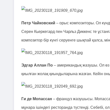
Петр Чайковский
– орыс композиторы. Ол күнде
Серен Кьеркегард пен Чарльз Диккенс те ұстанғ
композитор бір күнгі серуенге шықпай қалса, м
Эдгар Аллан По
– американдық жазушы. Ол өз е
қиылған жолақ қиындыларына жазған. Кейін оны
Ги де Мопассан
– француз жазушысы. Мопассан
мұнара ішіндегі ресторанда түстенді. Себебі, 