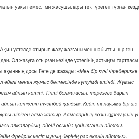
латын уақыт емес, ми жасушылары тек түрегеп тұрған кезд
 Ақын үстелде отырып жазу жазғанымен шабытты шіріген
адан. Ол жазуға отырған кезінде үстелінің астыңғы тартпас
ны ақынның досы Гете де жазады: «
Мен бір күні Фредерикке
Ал әйелі менен жұмыс бөлмесінде күтуімді өтінді. Жұмыс
регім айнып кетті. Тіпті болмағасын, терезеге барып
айнып кеткенін түсінбей қалдым. Кейін танауыма бір иіс
қты шіріген алма жатыр. Алмалардың көзін құрту үшін ү
ріген алмалардың әдейі осында қойылғанын айтты.
йін Фредрик келіп мұның бәрінің рас екенін айтты».