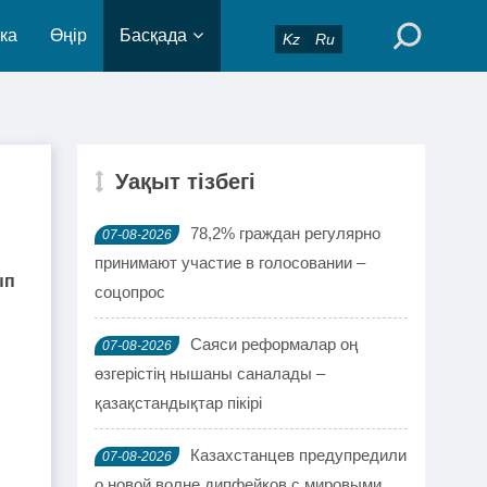
ка
Өңір
Басқада
Kz
Ru
Уақыт тізбегі
78,2% граждан регулярно
07-08-2026
принимают участие в голосовании –
ып
соцопрос
Саяси реформалар оң
07-08-2026
өзгерістің нышаны саналады –
қазақстандықтар пікірі
Казахстанцев предупредили
07-08-2026
о новой волне дипфейков с мировыми