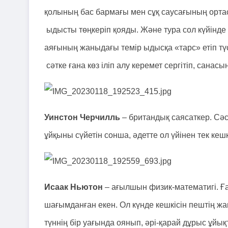
қолының бас бармағы мен сұқ саусағының орта
ыдысты төңкеріп қояды. Және тура сол күйінде ұй
аяғының жаныдағы темір ыдысқа «тарс» етіп түс
сәтке ғана көз іліп алу керемет сергітіп, санасы
Уинстон Черчилль
– британдық саясаткер. Сәс
ұйқыны сүйетін сонша, әдетте ол үйінен тек кеш
Исаак Ньютон
– ағылшын физик-математигі. Ғ
шағымданған екен. Ол күнде кешкісін пештің ж
түннің бір уағында оянып, әрі-қарай дұрыс ұйы