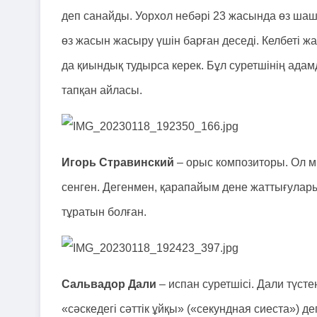
деп санайды. Уорхол небәрі 23 жасында өз шашы
өз жасын жасыру үшін барған деседі. Келбеті 
да қиындық тудырса керек. Бұл суретшінің ада
тапқан айласы.
Игорь Стравинский
– орыс композиторы. Ол м
сенген. Дегенмен, қарапайым дене жаттығулары
тұратын болған.
Сальвадор Дали
– испан суретшісі. Дали түст
«сәскедегі сәттік ұйқы» («секундная сиеста») д