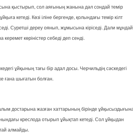
сына қыстырып, сол аяғының жанына дәл сондай темір
қыға кетеді. Көзі іліне бергенде, қолындағы темір кілт
еді. Суретші дереу оянып, жұмысына кіріседі. Дали мұндай
на керемет көріністер себеді деп сенді.
кедегі ұйқының тағы бір адал досы. Черчильдің сәскедегі
ке ғана шығатын болған.
алым достарына жазған хаттарының бірінде ұйқысыздығын
анындағы креслода отырып ұйықтап кетеді. Сол ұйқыдан
қтай алмайды.