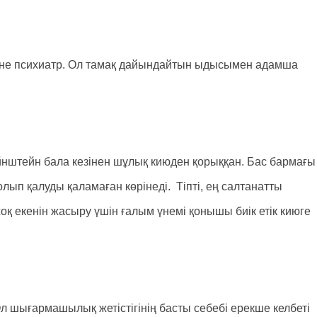
не психиатр. Ол тамақ дайындайтын ыдысымен адамша
Эйнштейн бала кезінен шұлық киюден қорыққан. Бас бармағы
лып қалуды қаламаған көрінеді. Тіпті, ең салтанатты
 екенін жасыру үшін ғалым үнемі қонышы биік етік киюге
л шығармашылық жетістігінің басты себебі ерекше келбеті