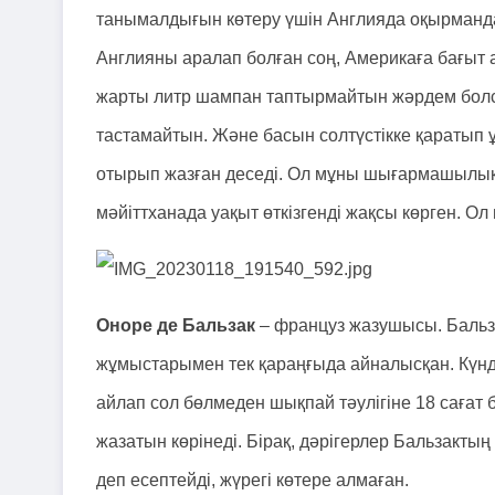
танымалдығын көтеру үшін Англияда оқырманда
Англияны аралап болған соң, Америкаға бағыт 
жарты литр шампан таптырмайтын жәрдем болса 
тастамайтын. Және басын солтүстікке қаратып 
отырып жазған деседі. Ол мұны шығармашылық
мәйіттханада уақыт өткізгенді жақсы көрген. О
Оноре де Бальзак
– француз жазушысы. Бальз
жұмыстарымен тек қараңғыда айналысқан. Күндіз
айлап сол бөлмеден шықпай тәулігіне 18 сағат б
жазатын көрінеді. Бірақ, дәрігерлер Бальзактың
деп есептейді, жүрегі көтере алмаған.