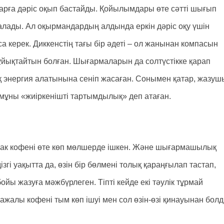
рға дәріс оқып бастайды. Қойылымдары өте сәтті шығып
алады. Ал оқырмандардың алдында еркін дәріс оқу үшін
керек. Диккенстің тағы бір әдеті – ол жанынан компасын
ұйықтайтын болған. Шығармаларын да солтүстікке қарап
 энергия алатынына сеніп жасаған. Сонымен қатар, жазуш
л мұны «жиіркенішті тартымдылық» деп атаған.
ак кофені өте көп мөлшерде ішкен. Және шығармашылық
гі уақытта да, өзін бір бөлмені толық қараңғылап тастап,
ойы жазуға мәжбүрлеген. Тіпті кейде екі тәулік тұрмай
 ажалы кофені тым көп ішуі мен сол өзін-өзі қинауынан бол