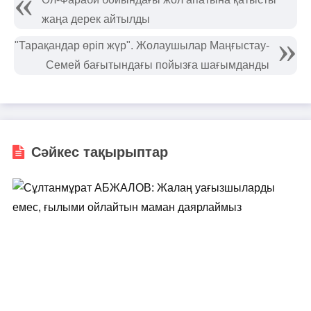
жаңа дерек айтылды
"Тарақандар өріп жүр". Жолаушылар Маңғыстау-
Семей бағытындағы пойызға шағымданды
Сәйкес тақырыптар