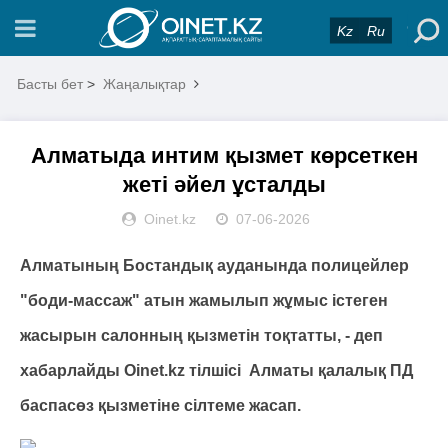
Kz
Ru
Басты бет
>
Жаңалықтар
Алматыда интим қызмет көрсеткен
жеті әйел ұсталды
Oinet.kz
07-06-2026
Алматының Бостандық ауданында полицейлер
"боди-массаж" атын жамылып жұмыс істеген
жасырын салонның қызметін тоқтатты, - деп
хабарлайды Oinet.kz тілшісі Алматы қалалық ПД
баспасөз қызметіне сілтеме жасап.