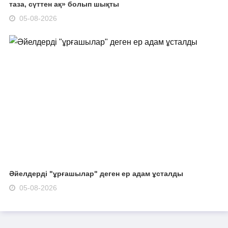
таза, сүттен ақ» болып шықты
05-08-2026
Әйелдерді "ұрғашылар" деген ер адам ұсталды
05-08-2026