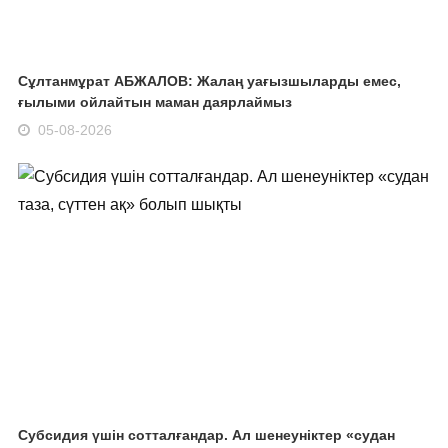
Сұлтанмұрат АБЖАЛОВ: Жалаң уағызшыларды емес,
ғылыми ойлайтын маман даярлаймыз
05-08-2026
Субсидия үшін сотталғандар. Ал шенеуніктер «судан