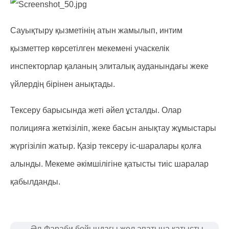
Сауықтыру қызметінің атын жамылып, интим
қызметтер көрсетілген мекемені учаскелік
инспекторлар қаланың элиталық ауданындағы жеке
үйлердің бірінен анықтады.
Тексеру барысында жеті әйел ұсталды. Олар
полицияға жеткізіліп, жеке басын анықтау жұмыстары
жүргізіліп жатыр. Қазір тексеру іс-шаралары қолға
алынды. Мекеме әкімшілігіне қатысты тиіс шаралар
қабылданды.
Әл-Фараби бойындағы жол апатына қатысты