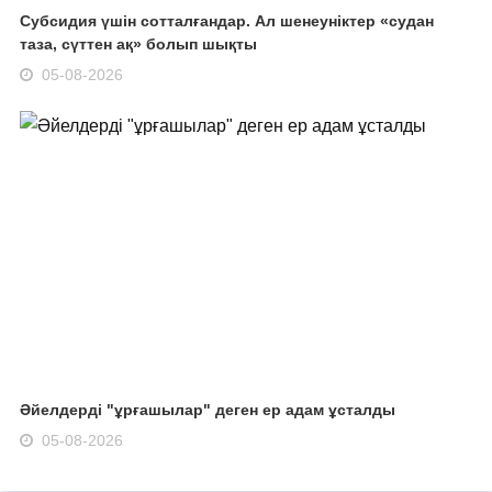
Субсидия үшін сотталғандар. Ал шенеуніктер «судан
таза, сүттен ақ» болып шықты
05-08-2026
Әйелдерді "ұрғашылар" деген ер адам ұсталды
05-08-2026