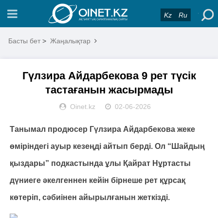
Kz
Ru
Басты бет
>
Жаңалықтар
Гүлзира Айдарбекова 9 рет түсік
тастағанын жасырмады
Oinet.kz
02-06-2026
Танымал продюсер Гүлзира Айдарбекова жеке
өміріндегі ауыр кезеңді айтып берді. Ол “Шайдың
қыздары” подкастында ұлы Қайрат Нұртасты
дүниеге әкелгеннен кейін бірнеше рет құрсақ
көтеріп, сәбиінен айырылғанын жеткізді.