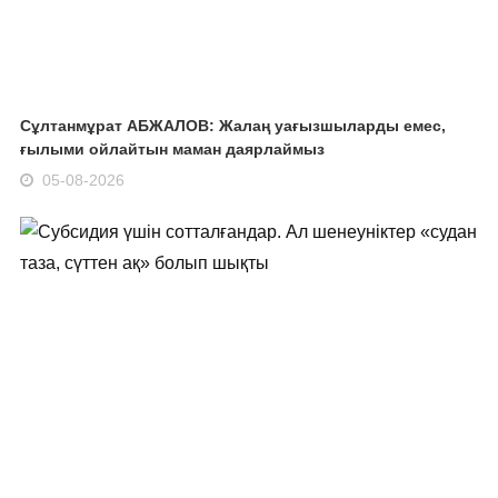
Сұлтанмұрат АБЖАЛОВ: Жалаң уағызшыларды емес,
ғылыми ойлайтын маман даярлаймыз
05-08-2026