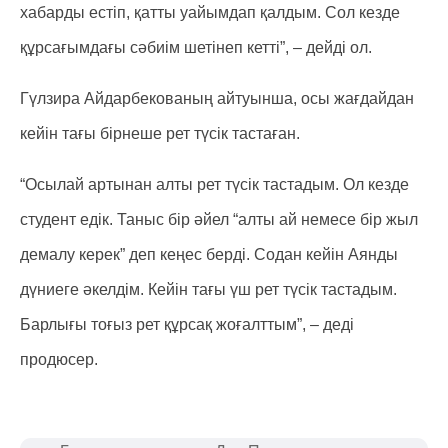
хабарды естіп, қатты уайымдап қалдым. Сол кезде
құрсағымдағы сәбиім шетінеп кетті”, – дейді ол.
Гүлзира Айдарбекованың айтуынша, осы жағдайдан
кейін тағы бірнеше рет түсік тастаған.
“Осылай артынан алты рет түсік тастадым. Ол кезде
студент едік. Таныс бір әйел “алты ай немесе бір жыл
демалу керек” деп кеңес берді. Содан кейін Аянды
дүниеге әкелдім. Кейін тағы үш рет түсік тастадым.
Барлығы тоғыз рет құрсақ жоғалттым”, – деді
продюсер.