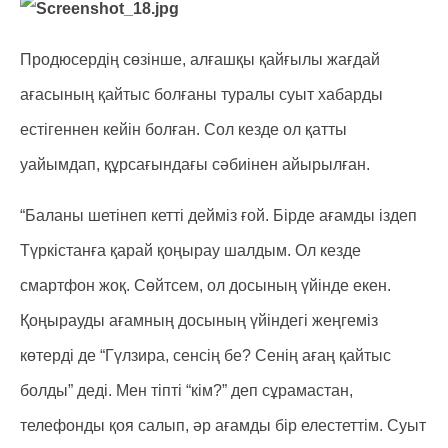
Продюсердің сөзінше, алғашқы қайғылы жағдай
ағасының қайтыс болғаны туралы суыт хабарды
естігеннен кейін болған. Сол кезде ол қатты
уайымдап, құрсағындағы сәбиінен айырылған.
“Баланы шетінеп кетті дейміз ғой. Бірде ағамды іздеп
Түркістанға қарай қоңырау шалдым. Ол кезде
смартфон жоқ. Сөйтсем, ол досының үйінде екен.
Қоңырауды ағамның досының үйіндегі жеңгеміз
көтерді де “Гүлзира, сенсің бе? Сенің ағаң қайтыс
болды” деді. Мен тіпті “кім?” деп сұрамастан,
телефонды қоя салып, әр ағамды бір елестеттім. Суыт