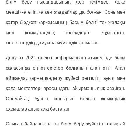
білім беру нысандарының жер телімдері жеке
меншікке өтіп кеткен жағдайлар да болған. Сонымен
қатар бюджет қаржысының басым бөлігі тек жалақы
мен коммуналдық төлемдерге жұмсалып,
мектептердің дамуына мүмкіндік қалмаған.
Депутат 2021 жылғы реформаның нәтижесінде білім
саласында оң өзгерістер болғанын атап өтті. Атап
айтқанда, қаржыландыру жүйесі реттеліп, ауыл мен
қала мектептері арасындағы айырмашылық азайған.
Сондай-ақ бұрын жасырын болған жемқорлық
схемалар анықтала бастаған.
Осыған байланысты ол білім беру жүйесін толықтай