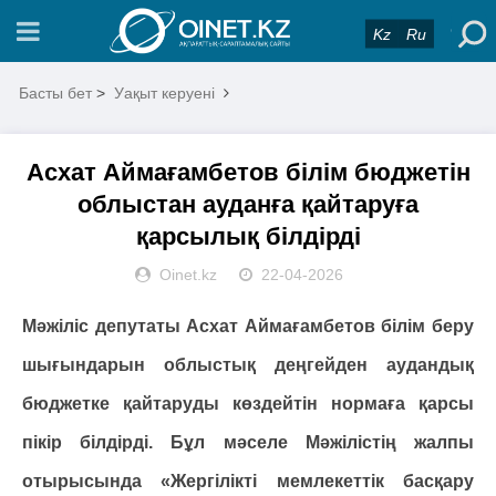
Kz
Ru
Басты бет
>
Уақыт керуені
Асхат Аймағамбетов білім бюджетін
облыстан ауданға қайтаруға
қарсылық білдірді
Oinet.kz
22-04-2026
Мәжіліс депутаты Асхат Аймағамбетов білім беру
шығындарын облыстық деңгейден аудандық
бюджетке қайтаруды көздейтін нормаға қарсы
пікір білдірді. Бұл мәселе Мәжілістің жалпы
отырысында «Жергілікті мемлекеттік басқару