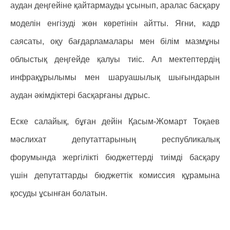
аудан деңгейіне қайтармауды ұсынып, аралас басқару
моделін енгізуді жөн көретінін айтты. Яғни, кадр
саясаты, оқу бағдарламалары мен білім мазмұны
облыстық деңгейде қалуы тиіс. Ал мектептердің
инфрақұрылымы мен шаруашылық шығындарын
аудан әкімдіктері басқарғаны дұрыс.
Еске салайық, бұған дейін Қасым-Жомарт Тоқаев
мәслихат депутаттарының республикалық
форумында жергілікті бюджеттерді тиімді басқару
үшін депутаттарды бюджеттік комиссия құрамына
қосуды ұсынған болатын.