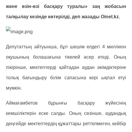
және өзін-өзі басқару туралы» заң жобасын
талқылау кезінде көтерілді, деп жазады Оinet.kz.
Депутаттың айтуынша, бұл шешім елдегі 4 миллион
оқушының болашағына тікелей әсер етеді. Оның
пікірінше, мектептерді қайтадан аудан әкімдіктеріне
толық бағындыру білім сапасына кері ықпал етуі
мүмкін.
Аймағамбетов бұрынғы басқару жүйесінің
кемшіліктерін еске салды. Оның сөзінше, аудандық
деңгейде мектептердің құжаттары реттелмеген, кейбір