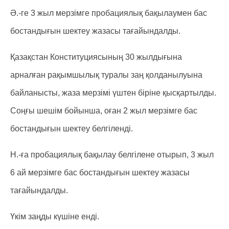
Ә.-ге 3 жыл мерзімге пробациялық бақылаумен бас
бостандығын шектеу жазасы тағайындалды.
Қазақстан Конституциясының 30 жылдығына
арналған рақымшылық туралы заң қолданылуына
байланысты, жаза мерзімі үштен біріне қысқартылды.
Соңғы шешім бойынша, оған 2 жыл мерзімге бас
бостандығын шектеу белгіленді.
Н.-ға пробациялық бақылау белгілене отырып, 3 жыл
6 ай мерзімге бас бостандығын шектеу жазасы
тағайындалды.
Үкім заңды күшіне енді.