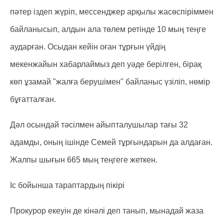
пәтер іздеп жүріп, мессенджер арқылы жасөспіріммен
байланысып, алдын ала төлем ретінде 10 мың теңге
аударған. Осыдан кейін оған тұрғын үйдің
мекенжайын хабарлаймыз деп уәде берілген, бірақ
көп ұзамай "жалға берушімен" байланыс үзіліп, нөмір
бұғатталған.
Дәл осындай тәсілмен айыпталушылар тағы 32
адамды, оның ішінде Семей тұрғындарын да алдаған.
Жалпы шығын 665 мың теңгеге жеткен.
Іс бойынша тараптардың пікірі
Прокурор екеуін де кінәлі деп танып, мынадай жаза