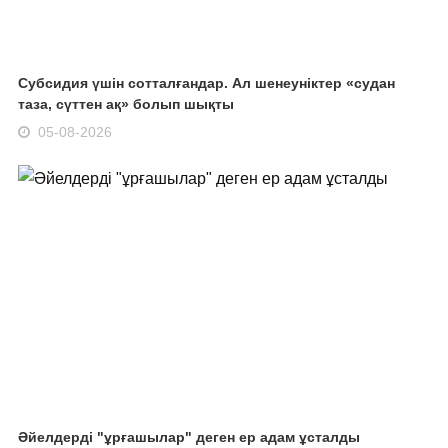
Субсидия үшін сотталғандар. Ал шенеуніктер «судан
таза, сүттен ақ» болып шықты
05-08-2026
Әйелдерді "ұрғашылар" деген ер адам ұсталды