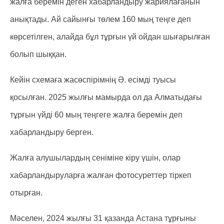
жалға беремін деген хабарландыру жариялағанын
анықтады. Ай сайынғы төлем 160 мың теңге деп
көрсетілген, алайда бұл тұрғын үй ойдан шығарылған
болып шыққан.
Кейін схемаға жасөспірімнің Ә. есімді туысы
қосылған. 2025 жылғы мамырда ол да Алматыдағы
тұрғын үйді 60 мың теңгеге жалға беремін деп
хабарландыру берген.
Жалға алушылардың сеніміне кіру үшін, олар
хабарландыруларға жалған фотосуреттер тіркеп
отырған.
Мәселен, 2024 жылғы 31 қазанда Астана тұрғыны