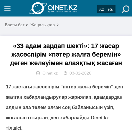
Kz
Ru
Басты бет
>
Жаңалықтар
«33 адам зардап шекті»: 17 жасар
жасөспірім «пәтер жалға беремін»
деген желеуімен алаяқтық жасаған
Oinet.kz
03-02-2026
17 жастағы жасөспірім "пәтер жалға беремін" деп
жалған хабарландырулар жариялап, адамдардан
алдын ала төлем алған соң байланысын үзіп,
жоғалып отырған, деп хабарлайды Oinet.kz
тілшісі.