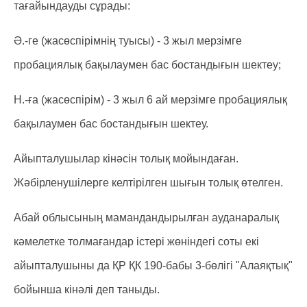
тағайындауды сұрады:
Ә.-ге (жасөспірімнің туысы) - 3 жыл мерзімге
пробациялық бақылаумен бас бостандығын шектеу;
Н.-ға (жасөспірім) - 3 жыл 6 ай мерзімге пробациялық
бақылаумен бас бостандығын шектеу.
Айыпталушылар кінәсін толық мойындаған.
Жәбірленушілерге келтірілген шығын толық өтелген.
Абай облысының мамандандырылған ауданаралық
кәмелетке толмағандар істері жөніндегі соты екі
айыпталушыны да ҚР ҚК 190-бабы 3-бөлігі "Алаяқтық"
бойынша кінәлі деп таныды.