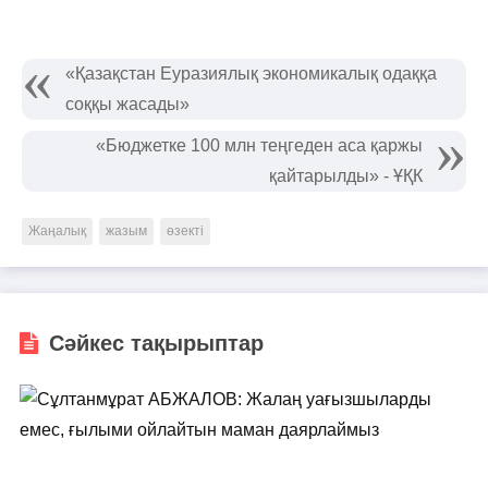
«Қазақстан Еуразиялық экономикалық одаққа
соққы жасады»
«Бюджетке 100 млн теңгеден аса қаржы
қайтарылды» - ҰҚК
Жаңалық
жазым
өзекті
Сәйкес тақырыптар