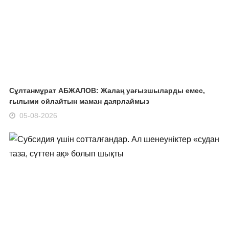
Сұлтанмұрат АБЖАЛОВ: Жалаң уағызшыларды емес,
ғылыми ойлайтын маман даярлаймыз
05-08-2026