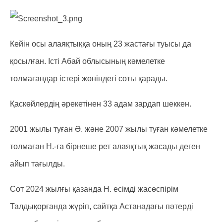
Кейін осы алаяқтыққа оның 23 жастағы туысы да
қосылған. Істі Абай облысының кәмелетке
толмағандар істері жөніндегі соты қарады.
Қаскөйлердің әрекетінен 33 адам зардап шеккен.
2001 жылы туған Ә. және 2007 жылы туған кәмелетке
толмаған Н.-ға бірнеше рет алаяқтық жасады деген
айып тағылды.
Сот 2024 жылғы қазанда Н. есімді жасөспірім
Талдықорғанда жүріп, сайтқа Астанадағы пәтерді