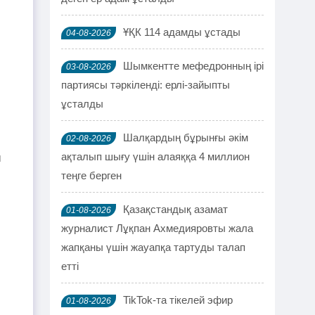
ҰҚК 114 адамды ұстады
04-08-2026
Шымкентте мефедронның ірі
03-08-2026
партиясы тәркіленді: ерлі-зайыпты
ұсталды
Шалқардың бұрынғы әкім
02-08-2026
ақталып шығу үшін алаяққа 4 миллион
ы
теңге берген
Қазақстандық азамат
01-08-2026
журналист Лұқпан Ахмедияровты жала
жапқаны үшін жауапқа тартуды талап
етті
TikTok-та тікелей эфир
01-08-2026