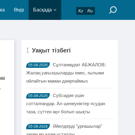
ка
Өңір
Басқада
Kz
Ru
Уақыт тізбегі
Сұлтанмұрат АБЖАЛОВ:
05-08-2026
Жалаң уағызшыларды емес, ғылыми
аш
ойлайтын маман даярлаймыз
-
Субсидия үшін
05-08-2026
сотталғандар. Ал шенеуніктер «судан
таза, сүттен ақ» болып шықты
Әйелдерді "ұрғашылар"
05-08-2026
деген ер адам ұсталды