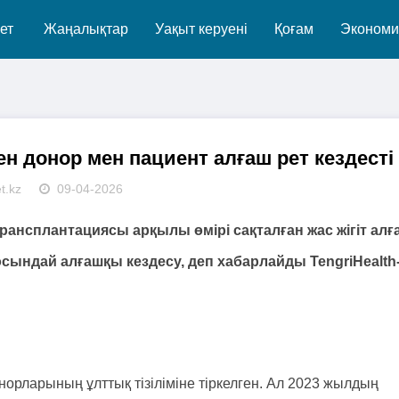
ет
Жаңалықтар
Уақыт керуені
Қоғам
Экономи
ген донор мен пациент алғаш рет кездесті
t.kz
09-04-2026
рансплантациясы арқылы өмірі сақталған жас жігіт алғ
осындай алғашқы кездесу, деп хабарлайды TengriHealth
рларының ұлттық тізіліміне тіркелген. Ал 2023 жылдың