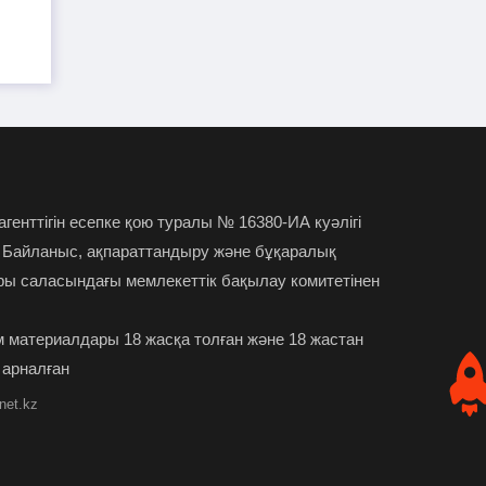
"Атамекеннің" экс-басшысы
28-07-2026
Абылай Мырзахметов бостандыққа
шықты
Премьер-министр Алматы
28-07-2026
облысының әкімін сынап тастады
Нұрай Серікбайды өлтірген
28-07-2026
 агенттігін есепке қою туралы № 16380-ИА куәлігі
күдікті сотта қыздың өзі бірінші пышақ
 Байланыс, ақпараттандыру және бұқаралық
сұққанын мәлімдеді
ры саласындағы мемлекеттік бақылау комитетінен
Шымкентте Toyota мен
27-07-2026
 материалдары 18 жасқа толған және 18 жастан
Lexus бренді майларының көшірмесін
 арналған
сатып келген
net.kz
Түркістан облысында ер
27-07-2026
адам анасын өлтірді деген күдікке ілінді