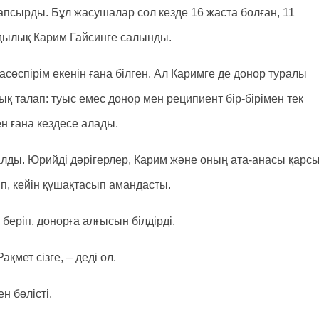
псырды. Бұл жасушалар сол кезде 16 жаста болған, 11
ндылық Карим Гайсинге салынды.
сөспірім екенін ғана білген. Ал Каримге де донор туралы
қ талап: туыс емес донор мен реципиент бір-бірімен тек
мен ғана кездесе алады.
лды. Юрийді дәрігерлер, Карим және оның ата-анасы қарс
п, кейін құшақтасып амандасты.
беріп, донорға алғысын білдірді.
ақмет сізге, – деді ол.
н бөлісті.