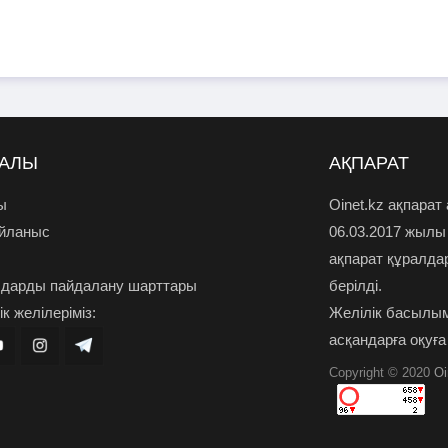
РАЛЫ
АҚПАРАТ
ы
Oinet.kz ақпарат
айланыс
06.03.2017 жылы
ақпарат құралда
дарды пайдалану шарттары
берілді.
к желілеріміз:
Желілік басылым
асқандарға оқуға
Copyright © 2020
Oi