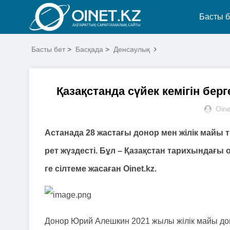
Басты б
Басты бет
>
Басқада
>
Денсаулық
Қазақстанда сүйек кемігін бер
Oine
Астанада 28 жастағы донор мен жілік майы т
рет жүздесті. Бұл – Қазақстан тарихындағы 
ге сілтеме жасаған Оinet.kz.
Донор Юрий Алешкин 2021 жылы жілік майы доно