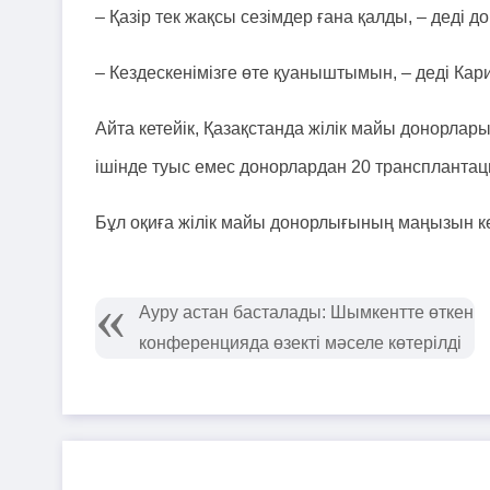
– Қазір тек жақсы сезімдер ғана қалды, – деді до
– Кездескенімізге өте қуаныштымын, – деді Кар
Айта кетейік, Қазақстанда жілік майы донорлары
ішінде туыс емес донорлардан 20 трансплантац
Бұл оқиға жілік майы донорлығының маңызын көр
Ауру астан басталады: Шымкентте өткен
конференцияда өзекті мәселе көтерілді