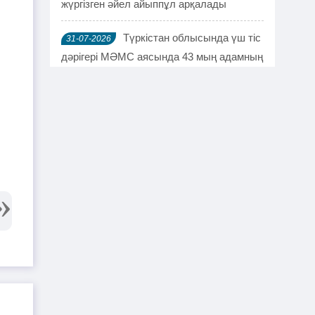
жүргізген әйел айыппұл арқалады
Түркістан облысында үш тіс
31-07-2026
дәрігері МӘМС аясында 43 мың адамның
тісін "емдеген"
Руслан Берденов не үшін
30-07-2026
Respublica партиясынан кеткенін
түсіндірді
Жанысбек ӨТЕГЕН:
30-07-2026
Әділетті таңдағаныма ешқашан өкінген
емеспін
Күдікті қылмыстық іс,
29-07-2026
күмәнді пара. Шымкентте тағы бір
полковник сотталды