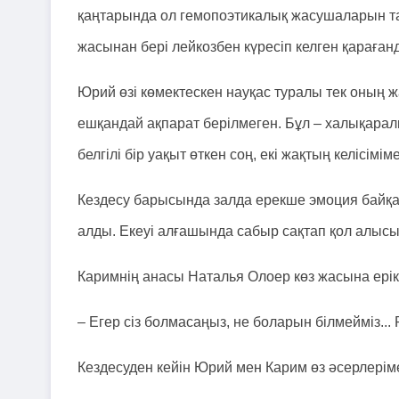
қаңтарында ол гемопоэтикалық жасушаларын та
жасынан бері лейкозбен күресіп келген қараға
Юрий өзі көмектескен науқас туралы тек оның жа
ешқандай ақпарат берілмеген. Бұл – халықаралы
белгілі бір уақыт өткен соң, екі жақтың келісімі
Кездесу барысында залда ерекше эмоция байқа
алды. Екеуі алғашында сабыр сақтап қол алысы
Каримнің анасы Наталья Олоер көз жасына ерік 
– Егер сіз болмасаңыз, не боларын білмейміз... Р
Кездесуден кейін Юрий мен Карим өз әсерлеріме