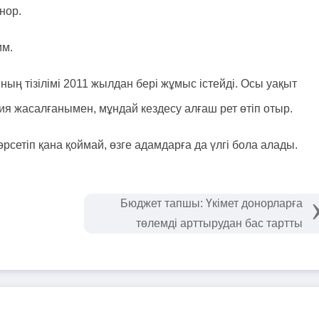
нор.
им.
ның тізілімі 2011 жылдан бері жұмыс істейді. Осы уақыт
ия жасалғанымен, мұндай кездесу алғаш рет өтіп отыр.
сетіп қана қоймай, өзге адамдарға да үлгі бола алады.
Бюджет тапшы: Үкімет донорларға
төлемді арттырудан бас тартты