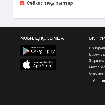
Сәйкес тақырыптар
МОБИЛДІ ҚОСЫМША
БІЗ ТУ
Біз турал
Бізбен б
Жарнама
Материал
Әлеуметті