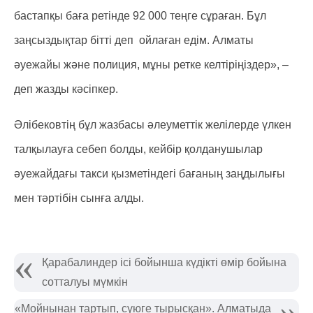
бастапқы баға ретінде 92 000 теңге сұраған. Бұл
заңсыздықтар бітті деп ойлаған едім. Алматы
әуежайы және полиция, мұны ретке келтіріңіздер», –
деп жазды кәсіпкер.
Әлібековтің бұл жазбасы әлеуметтік желілерде үлкен
талқылауға себеп болды, кейбір қолданушылар
әуежайдағы такси қызметіндегі бағаның заңдылығы
мен тәртібін сынға алды.
Қарабалиндер ісі бойынша күдікті өмір бойына
сотталуы мүмкін
«Мойнынан тартып, сүюге тырысқан». Алматыда