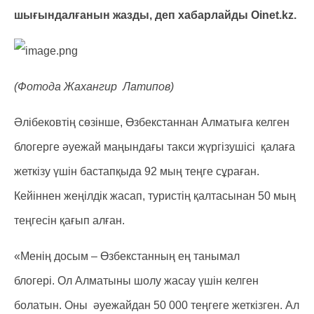
шығындалғанын жазды, деп хабарлайды Оinet.kz.
(Фотода Жахангир Латипов)
Әлібековтің сөзінше, Өзбекстаннан Алматыға келген
блогерге әуежай маңындағы такси жүргізушісі қалаға
жеткізу үшін бастапқыда 92 мың теңге сұраған.
Кейіннен жеңілдік жасап, туристің қалтасынан 50 мың
теңгесін қағып алған.
«Менің досым – Өзбекстанның ең танымал
блогері.
Ол Алматыны шолу жасау үшін келген
болатын.
Оны әуежайдан 50 000 теңгеге жеткізген. Ал