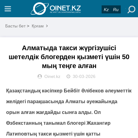
Kz
Ru
Басты бет
>
Қоғам
Алматыда такси жүргізушісі
шетелдік блогерден қызметі үшін 50
мың теңге алған
Oinet.kz
30-03-2026
Қазақстандық кәсіпкер Бейбіт Әлібеков әлеуметтік
желідегі парақшасында Алматы әуежайында
орын алған жағдайды сынға алды. Ол
Өзбекстанның танымал блогері Жахангир
Латиповтың такси қызметі үшін қатты