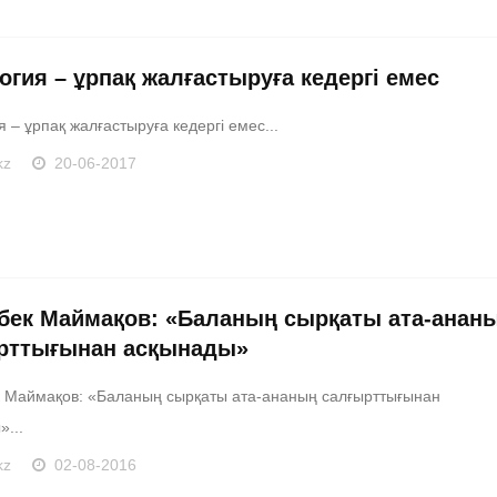
огия – ұрпақ жалғастыруға кедергі емес
я – ұрпақ жалғастыруға кедергі емес...
kz
20-06-2017
бек Маймақов: «Баланың сырқаты ата-анан
рттығынан асқынады»
 Маймақов: «Баланың сырқаты ата-ананың салғырттығынан
...
kz
02-08-2016