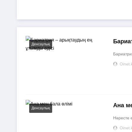
Бариа
Денсаулық
Бариатрия
Oinet.
Ана м
Денсаулық
Нәресте ө
Oinet.