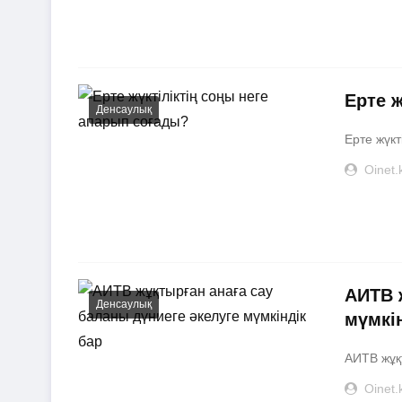
Ерте 
Денсаулық
Ерте жүкті
Oinet.
АИТВ 
Денсаулық
мүмкі
АИТВ жұқт
Oinet.