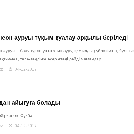
нсон ауруы тұқым қуалау арқылы беріледі
н ауруы – баяу түрде ушығатын ауру, қимылдың үйлесіміне, бұлшы
ақтығына, тепе-теңдікке әсер етеді дейді мамандар...
kz
04-12-2017
дан айығуға болады
йірханов. Сұхбат...
kz
04-12-2017