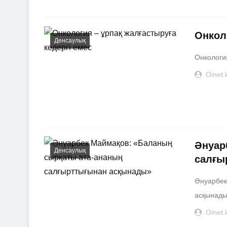
​Онкол
Денсаулық
​Онкологи
Oinet.
Әнуар
Денсаулық
салғы
Әнуарбек
асқынады»
Oinet.