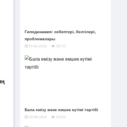
орынбасары 64 875 теңге айыппұл
арқалады
Ұлттық банк базалық
24-07-2026
Гиподинамия: себептері, белгілері,
мөлшерлемені 16,75%-ға дейін
проблемалары
төмендетті
03-06-2020
18733
Блогер Ырысбала Икрамбай
23-07-2026
күйеуімен ажырасқалы жатыр
Бақытжан Байжанов
23-07-2026
ың
бостандыққа шықты: Салтанат
Нүкенованың ағасы тосын жайтқа пікір
білдірді
Бала емізу және емшек күтімі тәртібі
20-08-2018
18354