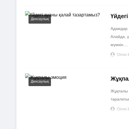
Үйдег
Денсаулық
Адамдар 
Алайда, ү
мүмкін....
Oinet.
Жұқпа
Денсаулық
Жұқпалы 
таралатын
Oinet.