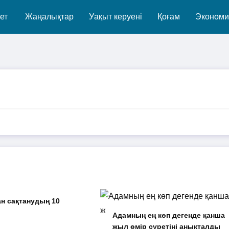
ет
Жаңалықтар
Уақыт керуені
Қоғам
Экономи
н сақтанудың 10
Адамның ең көп дегенде қанша
жыл өмір сүретіні анықталды