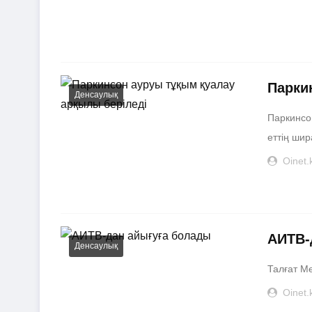
Парки
Денсаулық
Паркинсо
еттің шир
Oinet.
АИТВ-
Денсаулық
Талғат Ме
Oinet.