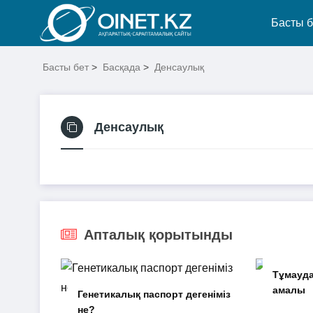
Басты б
Басты бет
>
Басқада
>
Денсаулық
Денсаулық
Апталық қорытынды
Тұмауда
амалы
Генетикалық паспорт дегеніміз
не?