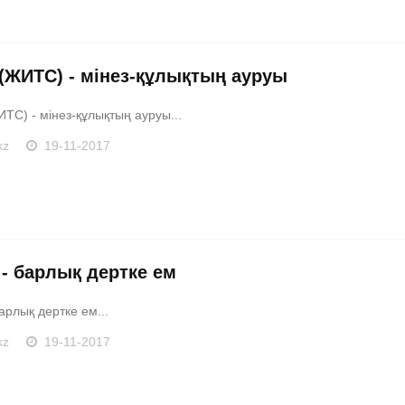
(ЖИТС) - мінез-құлықтың ауруы
ТС) - мінез-құлықтың ауруы...
kz
19-11-2017
 - барлық дертке ем
арлық дертке ем...
kz
19-11-2017