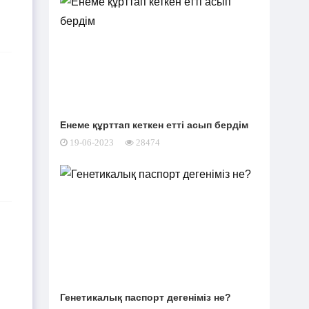
TikTok-та тікелей эфир
01-08-2026
жүргізген әйел айыппұл арқалады
Түркістан облысында үш тіс
31-07-2026
дәрігері МӘМС аясында 43 мың адамның
тісін "емдеген"
Енеме құрттап кеткен етті асып бердім
19-06-2023
28474
Руслан Берденов не үшін
30-07-2026
Respublica партиясынан кеткенін
түсіндірді
Жанысбек ӨТЕГЕН:
30-07-2026
Әділетті таңдағаныма ешқашан өкінген
емеспін
Күдікті қылмыстық іс,
29-07-2026
Генетикалық паспорт дегеніміз не?