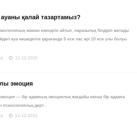
і ауаны қалай тазартамыз?
экологияның жаман екендігін айтып, наразылық білдіріп жатады.
йдегі ауа көшедегіге қарағанда 5 есе лас әрі 10 есе улы болуы
kz
12-12-2015
лы эмоция
эмоция — бір адамның эмоциялық жағдайы екінші бір адамға
 психологиялық дерт...
kz
12-12-2015