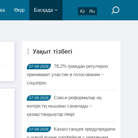
ка
Өңір
Басқада
Kz
Ru
Уақыт тізбегі
78,2% граждан регулярно
07-08-2026
принимают участие в голосовании –
соцопрос
Саяси реформалар оң
07-08-2026
өзгерістің нышаны саналады –
қазақстандықтар пікірі
Казахстанцев предупредили
07-08-2026
о новой волне дипфейков с мировыми