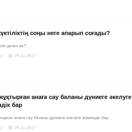
жүктіліктің соңы неге апарып соғады?
лік деген не?...
kz
29-11-2017
жұқтырған анаға сау баланы дүниеге әкелуге
ндік бар
ырған анаға сау баланы дүниеге әкелуге мүмкіндік бар...
kz
29-11-2017