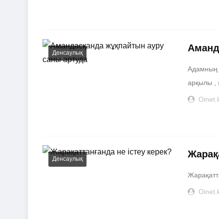
Аманд
Денсаулық
Адамның 
арқылы , 
Oinet.
Жарақа
Денсаулық
Жарақатта
Oinet.