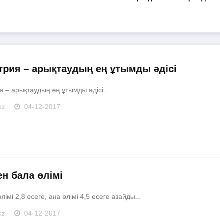
трия – арықтаудың ең ұтымды әдісі
 – арықтаудың ең ұтымды әдісі...
kz
04-12-2017
ен бала өлімі
лімі 2,8 есеге, ана өлімі 4,5 есеге азайды...
kz
04-12-2017