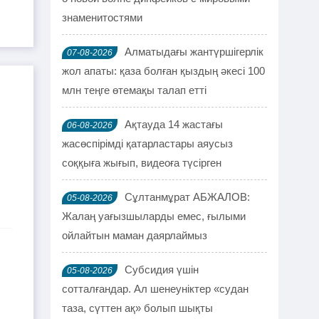
знаменитостями
Алматыдағы жантүршігерлік
07-08-2026
жол апаты: қаза болған қыздың әкесі 100
млн теңге өтемақы талап етті
Ақтауда 14 жастағы
06-08-2026
жасөспірімді қатарластары аяусыз
соққыға жығып, видеоға түсірген
Сұлтанмұрат АБЖАЛОВ:
05-08-2026
Жалаң уағызшыларды емес, ғылыми
ойлайтын маман даярлаймыз
Субсидия үшін
05-08-2026
сотталғандар. Ал шенеуніктер «судан
таза, сүттен ақ» болып шықты