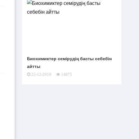
Биохимиктер семірудің басты себебін
айтты
22-12-2019
14875