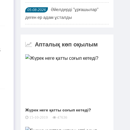
Әйелдерді "ұрғашылар"
05-08-2026
деген ер адам ұсталды
ҰҚК 114 адамды ұстады
04-08-2026
Апталық көп оқылым
Шымкентте мефедронның
03-08-2026
қ
ірі партиясы тәркіленді: ерлі-зайыпты
ұсталды
Шалқардың бұрынғы әкім
02-08-2026
ақталып шығу үшін алаяққа 4 миллион
теңге берген
Қазақстандық азамат
01-08-2026
Жүрек неге қатты соғып кетеді?
журналист Лұқпан Ахмедияровты жала
15-10-2019
47636
жапқаны үшін жауапқа тартуды талап
етті