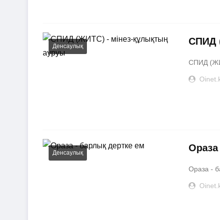
СПИД 
Денсаулық
СПИД (ЖИ
Oinet.
Ораза
Денсаулық
Ораза - б
Oinet.