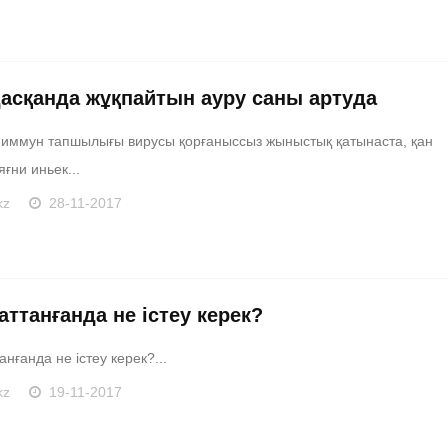
асқанда жұқпайтын ауру саны артуда
иммун тапшылығы вирусы қорғаныссыз жыныстық қатынаста, қан
яғни иньек...
kz
28-11-2017
ттанғанда не істеу керек?
нғанда не істеу керек?...
kz
19-11-2017