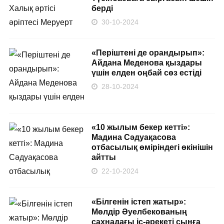
берді
30-10-2024
«Періштені де орандырып»:
Айдана Меденова қыздары
үшін елден оңбай сөз естіді
28-10-2024
«10 жылым бекер кетті»:
Мадина Сәдуақасова
отбасылық өміріндегі өкінішін
айтты
22-10-2024
«Білгенін істеп жатыр»:
Мөлдір Әуелбекованың
сахнадағы іс-әрекеті сынға