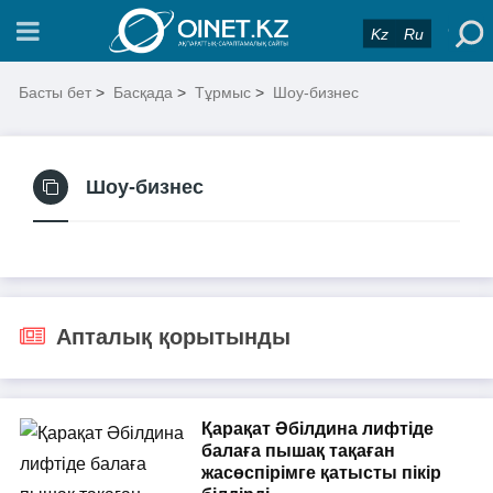
Kz
Ru
Басты бет
>
Басқада
>
Тұрмыс
>
Шоу-бизнес
Шоу-бизнес
Апталық қорытынды
Қарақат Әбілдина лифтіде
балаға пышақ тақаған
жасөспірімге қатысты пікір