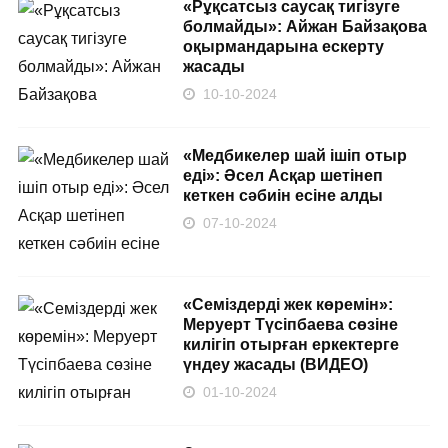
«Рұқсатсыз саусақ тигізуге
болмайды»: Айжан Байзақова
оқырмандарына ескерту
жасады
10-10-2024
«Медбикелер шай ішіп отыр
еді»: Әсел Асқар шетінеп
кеткен сәбиін есіне алды
07-10-2024
«Семіздерді жек көремін»:
Меруерт Түсіпбаева сөзіне
килігіп отырған еркектерге
үндеу жасады (ВИДЕО)
01-10-2024