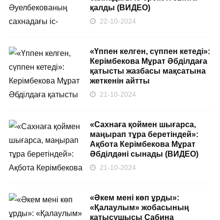
қалды (ВИДЕО)
22-10-2024
«Үппен келген, сүппен кетеді»:
Керімбекова Мұрат Әбділдаға
қатысты жазбасы мақсатына
жеткенін айтты
21-10-2024
«Сахнаға қоймен шығарса,
маңырап тұра беретіндей»:
Ақбота Керімбекова Мұрат
Әбділдәні сынады (ВИДЕО)
21-10-2024
«Әкем мені көп ұрды»:
«Қалаулым» жобасының
қатысушысы Сабина