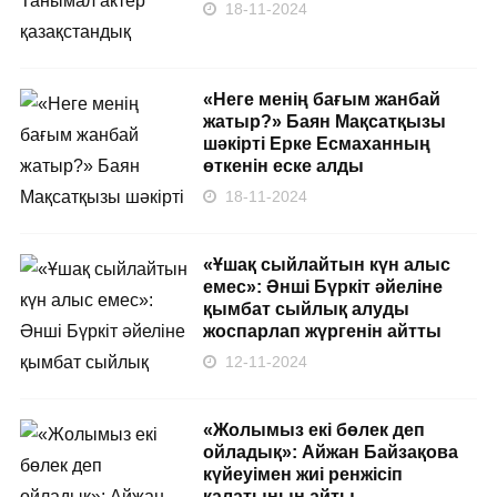
18-11-2024
«Неге менің бағым жанбай
жатыр?» Баян Мақсатқызы
шәкірті Ерке Есмаханның
өткенін еске алды
18-11-2024
«Ұшақ сыйлайтын күн алыс
емес»: Әнші Бүркіт әйеліне
қымбат сыйлық алуды
жоспарлап жүргенін айтты
12-11-2024
«Жолымыз екі бөлек деп
ойладық»: Айжан Байзақова
күйеуімен жиі ренжісіп
қалатынын айты