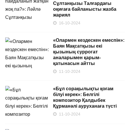
Сұлтанқызы Талғардағы
оқиғаға байланысты жазба
жариял
16-10-2024
«Олармен кездескен емеспін»:
Баян Мақсатқызы екі
қызының суррогат
аналарымен қарым-
қатынасын айтты
11-10-2024
«Бұл сорақылықты қоғам
білуі керек»: Белгілі
композитор Қалдыбек
Құрманәлі ауруханаға түсті
11-10-2024