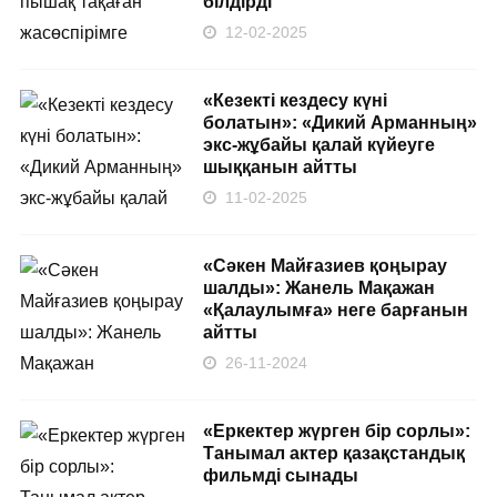
білдірді
12-02-2025
«Кезекті кездесу күні
болатын»: «Дикий Арманның»
экс-жұбайы қалай күйеуге
шыққанын айтты
11-02-2025
«Сәкен Майғазиев қоңырау
шалды»: Жанель Мақажан
«Қалаулымға» неге барғанын
айтты
26-11-2024
«Еркектер жүрген бір сорлы»:
Танымал актер қазақстандық
фильмді сынады