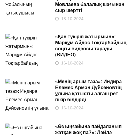
Мовлаева балалық шағынан
сыр шертті
18-10-2024
«Қан түкіріп жатырмын»:
Марқұм Айдос Тоқтарбайдың
соңғы видеосы тарады
(ВИДЕО)
16-10-2024
«Менің арым таза»: Индира
Елемес Арман Дүйсеновтің
ұлына қатысты алғаш рет
пікір білдірді
16-10-2024
«Өз ыңғайына пайдаланып
жатқан жоқ па?»: Ләйлә