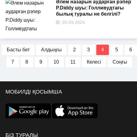
Әлем назарын аударған рэпер
P.Diddy шуы: Голливудтағы
былық туралы не белгілі?
30-09-2024
Басты бет
Алдыңғы
2
3
4
5
6
7
8
9
10
11
Келесі
Соңғы
МОБИЛДІ ҚОСЫМША
БІЗ ТУРАЛЫ