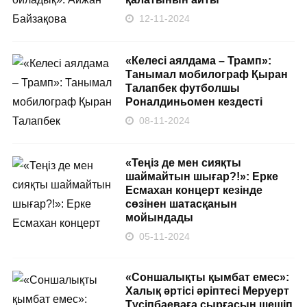
12-11-2024
«Келесі аялдама – Трамп»:
Танымал мобилограф Қыран
Талапбек футболшы
Роналдиньомен кездесті
08-11-2024
«Теңіз де мен сияқты
шаймайтын шығар?!»: Ерке
Есмахан концерт кезінде
сөзінен шатасқанын
мойындады
05-11-2024
«Соншалықты қымбат емес»:
Халық әртісі әріптесі Меруерт
Түсіпбаеваға сырғасын шешіп